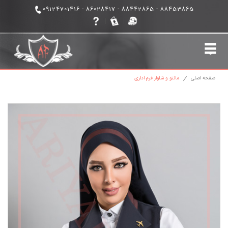
88453865 - 88442865 - 86028417 - 09124701416
|
مانتو اداری
لباس فرم اداری
صفحه اصلی
مانتو و شلوار فرم اداری