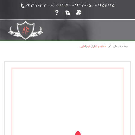
88453865 - 88442865 - 86028417 - 09124701416
|
مانتو اداری
لباس فرم اداری
صفحه اصلی
مانتو و شلوار فرم اداری