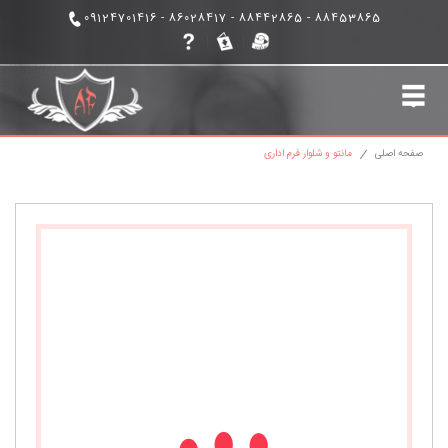
88453865 - 88442865 - 86028417 - 09124701416
|
مانتو اداری
لباس فرم اداری
صفحه اصلی
مانتو و شلوار فرم اداری